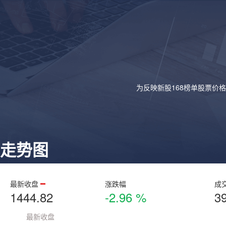
为反映新股168榜单股票价
走势图
最新收盘
涨跌幅
成
1444.82
-2.96 %
3