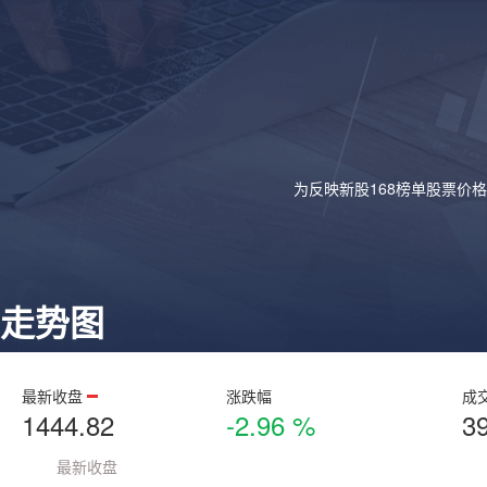
为反映新股168榜单股票价
走势图
最新收盘
涨跌幅
成
1444.82
-2.96 %
3