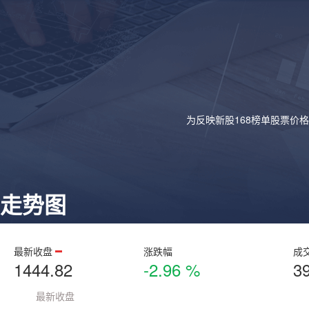
为反映新股168榜单股票价
走势图
最新收盘
涨跌幅
成
1444.82
-2.96 %
3