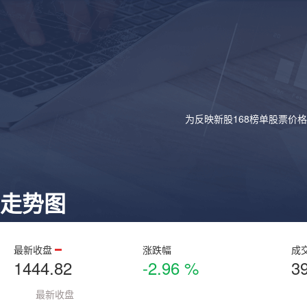
为反映新股168榜单股票价
走势图
最新收盘
涨跌幅
成
1444.82
-2.96 %
3