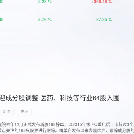
00
-2.28 %
+366.48 %
88
-2.76 %
-87.35 %
首迎成分股调整 医药、科技等行业64股入围
新股
电子
院去年12月正式发布新股168榜单，以2015年末IPO重启后上市超
点关注的168只股票进行跟踪。榜单自发布以来表现优异，跟踪成分股的1