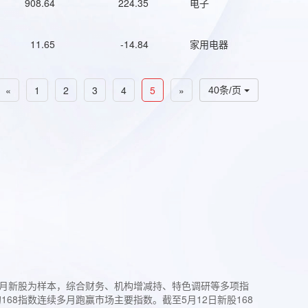
908.64
224.35
电子
11.65
-14.84
家用电器
«
1
2
3
4
5
»
40条/页
过3个月新股为样本，综合财务、机构增减持、特色调研等多项指
68指数连续多月跑赢市场主要指数。截至5月12日新股168