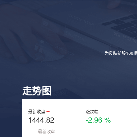
为反映新股168
走势图
最新收盘
涨跌幅
1444.82
-2.96 %