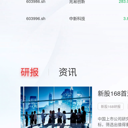
603986.sh
兆易创新
283.
603996.sh
中新科技
3.
研报
资讯
新股168
新股168研报
中国上市公司研究
标，筛选出值得重