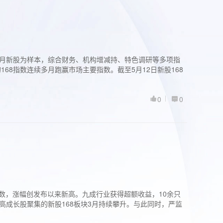
过3个月新股为样本，综合财务、机构增减持、特色调研等多项指
68指数连续多月跑赢市场主要指数。截至5月12日新股168
0
0
股指数，涨幅创发布以来新高。九成行业获得超额收益，10余只
高成长股聚集的新股168板块3月持续攀升。与此同时，严监