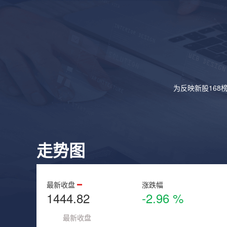
为反映新股168
走势图
最新收盘
涨跌幅
1444.82
-2.96 %