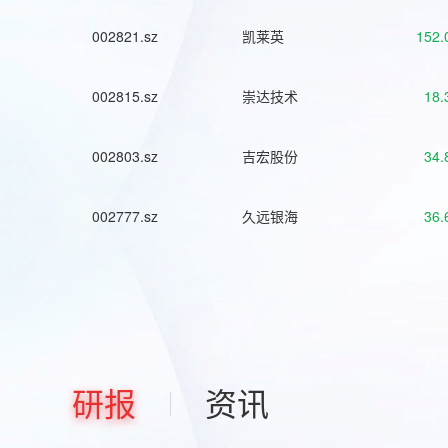
002821.sz
凯莱英
152.
002815.sz
崇达技术
18.
002803.sz
吉宏股份
34.
002777.sz
久远银海
36.
研报
资讯