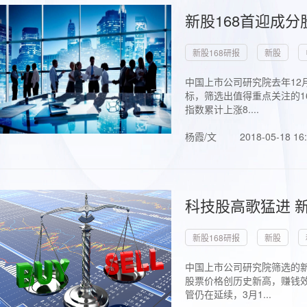
新股168首迎成分
新股168研报
新股
中国上市公司研究院去年12
标，筛选出值得重点关注的1
指数累计上涨8....
杨霞/文
2018-05-18 16
科技股高歌猛进 新
新股168研报
新股
中国上市公司研究院筛选的新
股票价格创历史新高，赚钱效
管仍在延续，3月1...