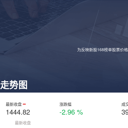
为反映新股168榜单股票价
走势图
最新收盘
涨跌幅
成
1444.82
-2.96 %
3