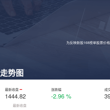
为反映新股168榜单股票价
走势图
最新收盘
涨跌幅
成
1444.82
-2.96 %
3