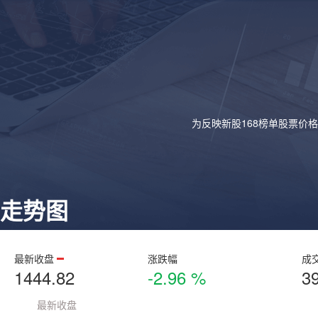
为反映新股168榜单股票价
走势图
最新收盘
涨跌幅
成
1444.82
-2.96 %
3