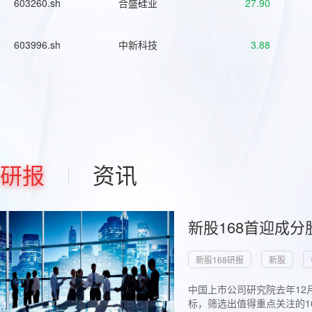
603260.sh
合盛硅业
27.90
603996.sh
中新科技
3.88
研报
资讯
新股168首迎成分
新股168研报
新股
中国上市公司研究院去年12
标，筛选出值得重点关注的1