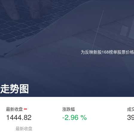
为反映新股168榜单股票价
走势图
最新收盘
涨跌幅
成
1444.82
-2.96 %
3