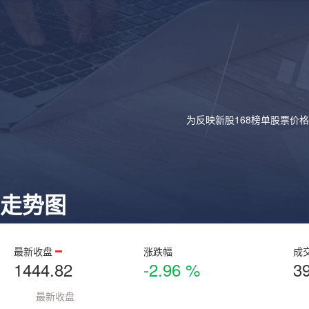
为反映新股168榜单股票价
走势图
最新收盘
涨跌幅
成
1444.82
-2.96 %
3