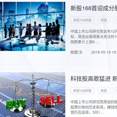
新股168首迎成分
新股168研报
新股
中国上市公司研究院去年12
标，筛选出值得重点关注的1
指数累计上涨8....
杨霞/文
2018-05-18 16
科技股高歌猛进 新
新股168研报
新股
中国上市公司研究院筛选的新
股票价格创历史新高，赚钱效
管仍在延续，3月1...