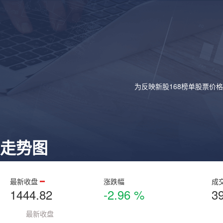
为反映新股168榜单股票价
走势图
最新收盘
涨跌幅
成
1444.82
-2.96 %
3