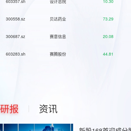
603357.sh
设计总院
10.30
300558.sz
贝达药业
73.29
300687.sz
赛意信息
20.08
603283.sh
赛腾股份
44.81
研报
资讯
新股168首迎成分