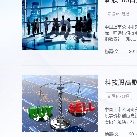
新股168研报
中国上市公司研究
标，筛选出值得重
指数累计上涨8...
杨霞/文
201
科技股高歌
新股168研报
中国上市公司研究
股票价格创历史新
管仍在延续，3月1.
杨霞/文
201