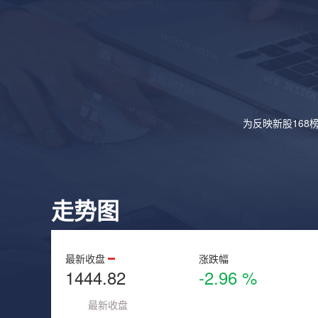
为反映新股168
走势图
最新收盘
涨跌幅
1444.82
-2.96 %