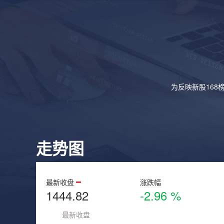
为反映新股168
走势图
最新收盘
涨跌幅
1444.82
-2.96 %