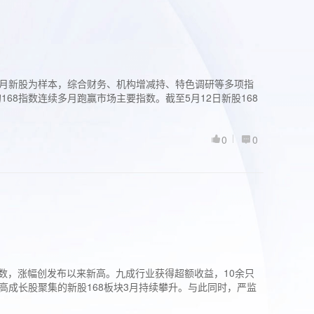
过3个月新股为样本，综合财务、机构增减持、特色调研等多项指
68指数连续多月跑赢市场主要指数。截至5月12日新股168
0
0
股指数，涨幅创发布以来新高。九成行业获得超额收益，10余只
高成长股聚集的新股168板块3月持续攀升。与此同时，严监