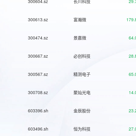
300604.sz
长川科技
29.
300613.sz
富瀚微
179.
300474.sz
景嘉微
64.
300667.sz
必创科技
28.
300567.sz
精测电子
65.
300708.sz
聚灿光电
14.
603396.sh
金辰股份
23.
603496.sh
恒为科技
27.