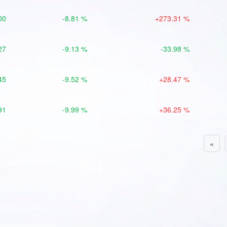
00
-8.81 %
+273.31 %
27
-9.13 %
-33.98 %
45
-9.52 %
+28.47 %
91
-9.99 %
+36.25 %
«