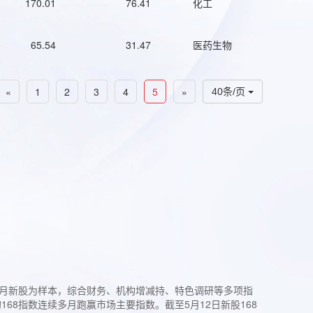
170.01
76.41
化工
65.54
31.47
医药生物
«
1
2
3
4
5
»
40条/页
过3个月新股为样本，综合财务、机构增减持、特色调研等多项指
68指数连续多月跑赢市场主要指数。截至5月12日新股168