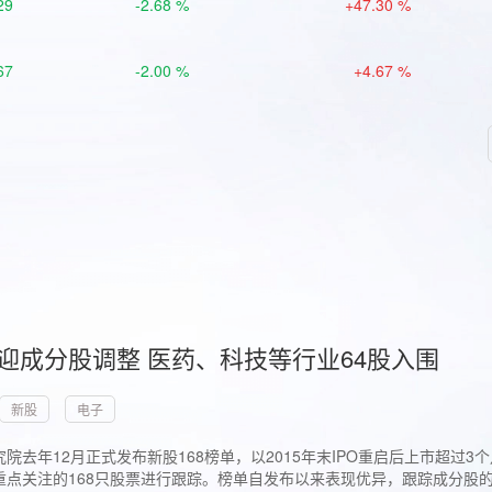
29
-2.68 %
+47.30 %
67
-2.00 %
+4.67 %
首迎成分股调整 医药、科技等行业64股入围
新股
电子
院去年12月正式发布新股168榜单，以2015年末IPO重启后上市超
点关注的168只股票进行跟踪。榜单自发布以来表现优异，跟踪成分股的1