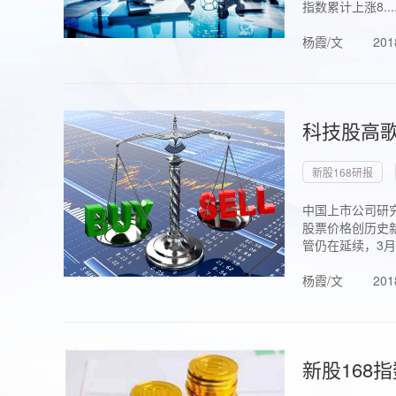
指数累计上涨8...
杨霞/文
201
科技股高歌
新股168研报
中国上市公司研究
股票价格创历史新
管仍在延续，3月1.
杨霞/文
201
新股168