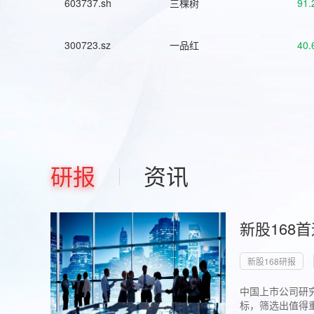
603737.sh
三棵树
91.
300723.sz
一品红
40.
研报
资讯
新股168
新股168研报
中国上市公司研究
标，筛选出值得重