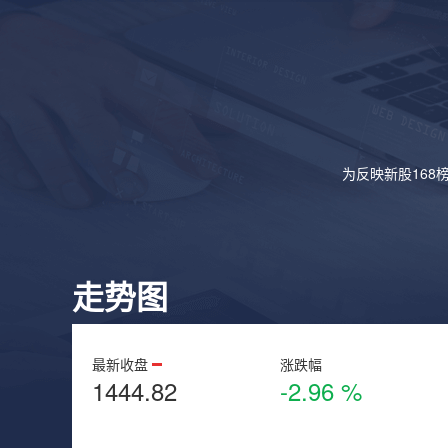
为反映新股168
走势图
最新收盘
涨跌幅
1444.82
-2.96 %