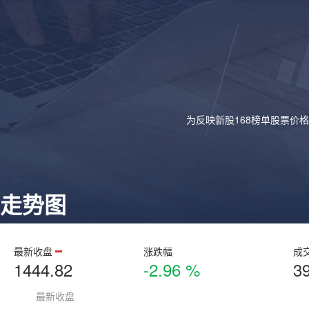
为反映新股168榜单股票价
走势图
最新收盘
涨跌幅
成
1444.82
-2.96 %
3