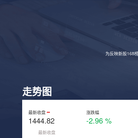
为反映新股168
走势图
最新收盘
涨跌幅
1444.82
-2.96 %