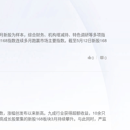
过3个月新股为样本，综合财务、机构增减持、特色调研等多项指
68指数连续多月跑赢市场主要指数。截至5月12日新股168
0
0
股指数，涨幅创发布以来新高。九成行业获得超额收益，10余只
高成长股聚集的新股168板块3月持续攀升。与此同时，严监