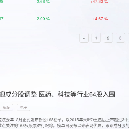
29
-2.68 %
+47.30 %
67
-2.00 %
+4.67 %
«
1
2
3
首迎成分股调整 医药、科技等行业64股入围
新股
电子
院去年12月正式发布新股168榜单，以2015年末IPO重启后上市超
点关注的168只股票进行跟踪。榜单自发布以来表现优异，跟踪成分股的1