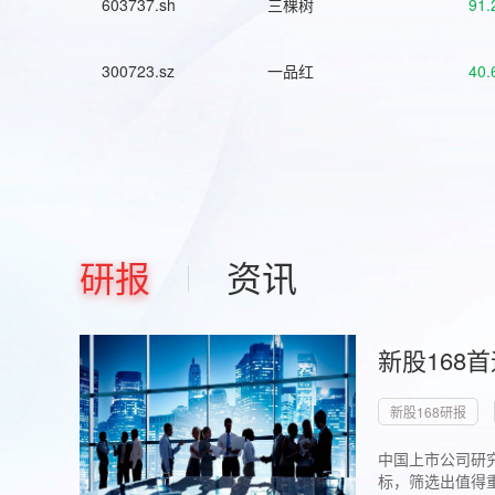
603737.sh
三棵树
91.
300723.sz
一品红
40.
研报
资讯
新股168
新股168研报
中国上市公司研究
标，筛选出值得重