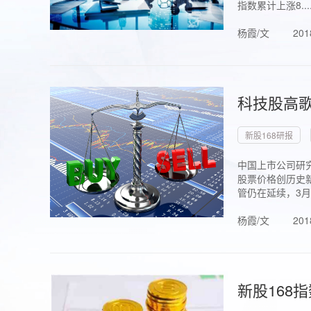
指数累计上涨8...
杨霞/文
201
科技股高歌
新股168研报
中国上市公司研究
股票价格创历史新
管仍在延续，3月1.
杨霞/文
201
新股168