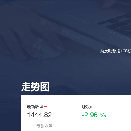
为反映新股168
走势图
最新收盘
涨跌幅
1444.82
-2.96 %