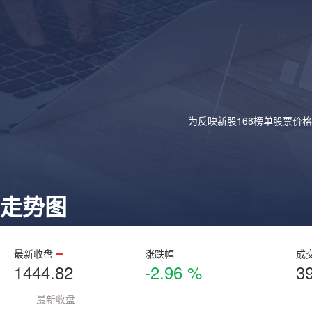
为反映新股168榜单股票价
走势图
最新收盘
涨跌幅
成
1444.82
-2.96 %
3