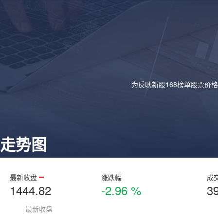
为反映新股168榜单股票价
走势图
最新收盘
涨跌幅
成
1444.82
-2.96 %
3