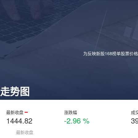
为反映新股168榜单股票价
走势图
最新收盘
涨跌幅
成
1444.82
-2.96 %
3