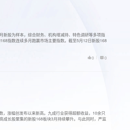
过3个月新股为样本，综合财务、机构增减持、特色调研等多项指
68指数连续多月跑赢市场主要指数。截至5月12日新股168
0
0
股指数，涨幅创发布以来新高。九成行业获得超额收益，10余只
高成长股聚集的新股168板块3月持续攀升。与此同时，严监