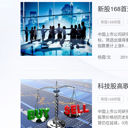
新股168
新股168研报
中国上市公司研究
标，筛选出值得重
指数累计上涨8...
杨霞/文
201
科技股高歌
新股168研报
中国上市公司研究
股票价格创历史新
管仍在延续，3月1.