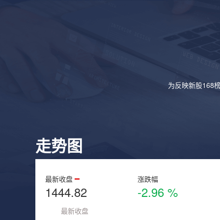
为反映新股168
走势图
最新收盘
涨跌幅
1444.82
-2.96 %