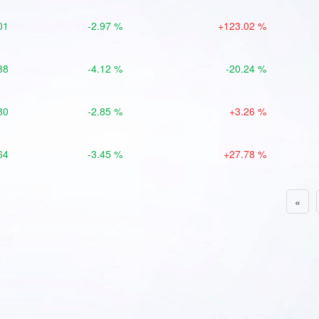
01
-2.97 %
+123.02 %
38
-4.12 %
-20.24 %
80
-2.85 %
+3.26 %
64
-3.45 %
+27.78 %
«