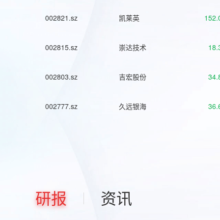
002821.sz
凯莱英
152.
002815.sz
崇达技术
18.
002803.sz
吉宏股份
34.
002777.sz
久远银海
36.
研报
资讯