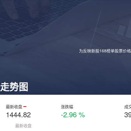
为反映新股168榜单股票价
走势图
最新收盘
涨跌幅
成
1444.82
-2.96 %
3