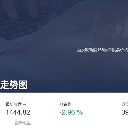
为反映新股168榜单股票价
走势图
最新收盘
涨跌幅
成
1444.82
-2.96 %
3