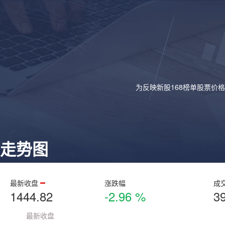
为反映新股168榜单股票价
走势图
最新收盘
涨跌幅
成
1444.82
-2.96 %
3