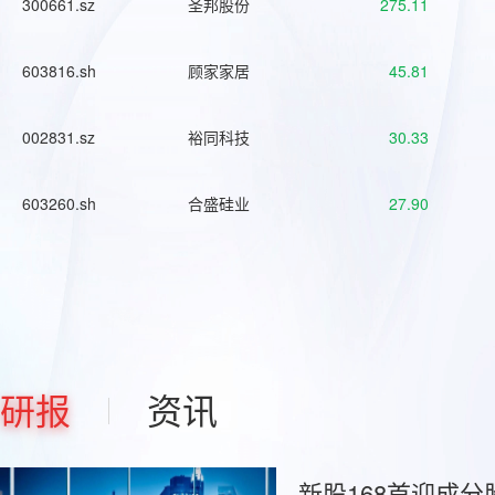
300661.sz
圣邦股份
275.11
603816.sh
顾家家居
45.81
002831.sz
裕同科技
30.33
603260.sh
合盛硅业
27.90
研报
资讯
新股168首迎成分