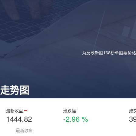
为反映新股168榜单股票价
走势图
最新收盘
涨跌幅
成
1444.82
-2.96 %
3