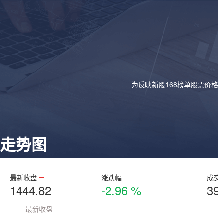
为反映新股168榜单股票价
走势图
最新收盘
涨跌幅
成
1444.82
-2.96 %
3