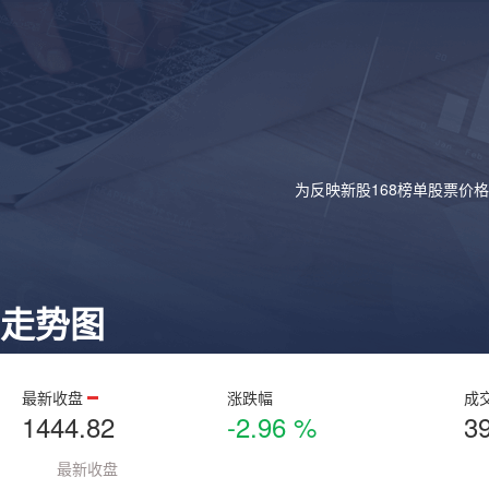
为反映新股168榜单股票价
走势图
最新收盘
涨跌幅
成
1444.82
-2.96 %
3