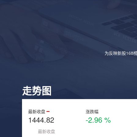
为反映新股168
走势图
最新收盘
涨跌幅
1444.82
-2.96 %