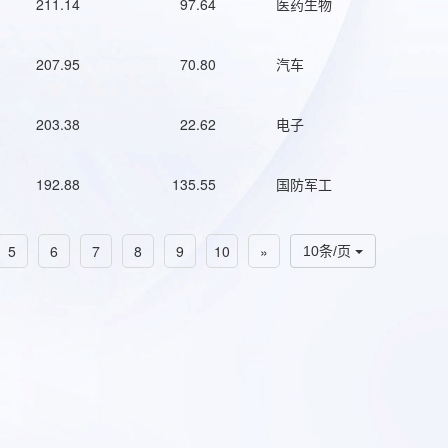
211.14
97.64
医药生物
207.95
70.80
汽车
203.38
22.62
电子
192.88
135.55
国防军工
5
6
7
8
9
10
»
10条/页