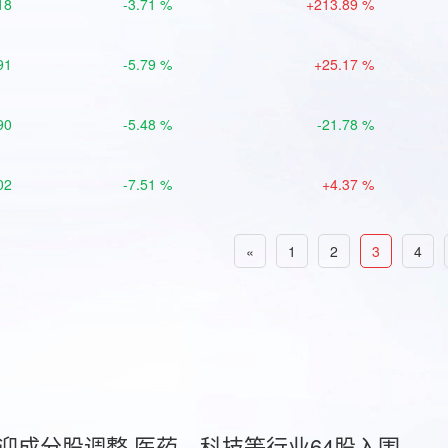
18
-3.71 %
+213.89 %
91
-5.79 %
+25.17 %
90
-5.48 %
-21.78 %
02
-7.51 %
+4.37 %
«
1
2
3
4
首迎成分股调整 医药、科技等行业64股入围