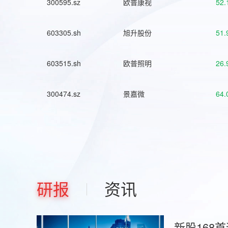
300595.sz
欧普康视
52.
603305.sh
旭升股份
51.
603515.sh
欧普照明
26.
300474.sz
景嘉微
64.
研报
资讯
新股168