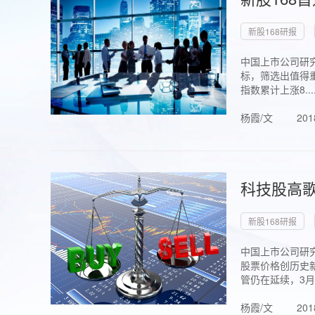
新股168研报
中国上市公司研究
标，筛选出值得重
指数累计上涨8...
杨霞/文
201
科技股高歌
新股168研报
中国上市公司研究
股票价格创历史新
管仍在延续，3月1.
杨霞/文
201