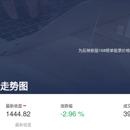
为反映新股168榜单股票价
走势图
最新收盘
涨跌幅
成
1444.82
-2.96 %
3