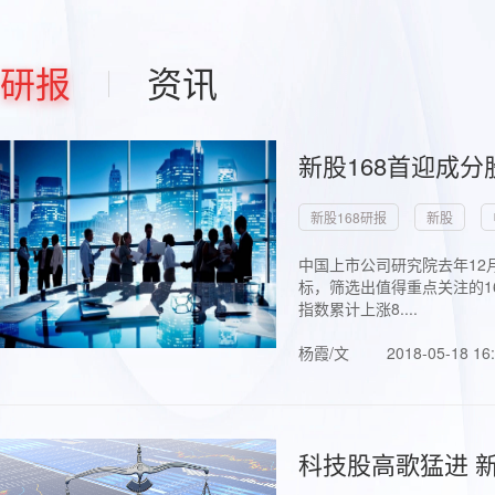
研报
资讯
新股168首迎成分
新股168研报
新股
中国上市公司研究院去年12
标，筛选出值得重点关注的1
指数累计上涨8....
杨霞/文
2018-05-18 16
科技股高歌猛进 新