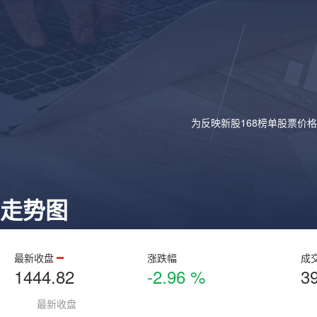
为反映新股168榜单股票价
走势图
最新收盘
涨跌幅
成
1444.82
-2.96 %
3