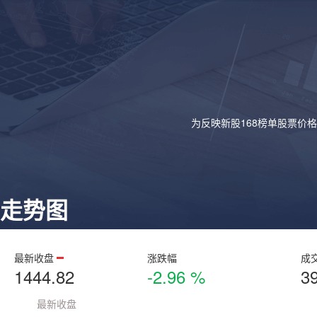
为反映新股168榜单股票价
走势图
最新收盘
涨跌幅
成
1444.82
-2.96 %
3