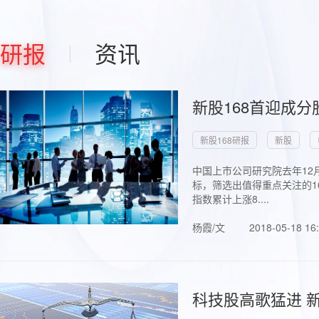
研报
资讯
新股168首迎成分
新股168研报
新股
中国上市公司研究院去年12
标，筛选出值得重点关注的1
指数累计上涨8....
杨霞/文
2018-05-18 16
科技股高歌猛进 新