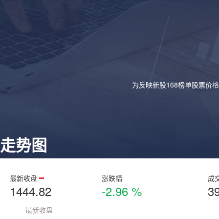
为反映新股168榜单股票价
走势图
最新收盘
涨跌幅
成
1444.82
-2.96 %
3