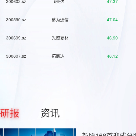
300602.sz
飞荣达
47.37
300590.sz
移为通信
47.04
300699.sz
光威复材
46.90
300607.sz
拓斯达
46.12
研报
资讯
新股168首迎成分