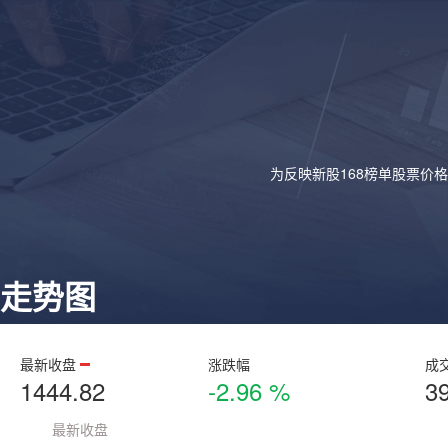
为反映新股168榜单股票价
走势图
最新收盘
涨跌幅
成
1444.82
-2.96 %
3