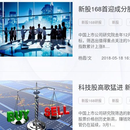
新股168首迎成分
新股168研报
新股
中国上市公司研究院去年12
标，筛选出值得重点关注的1
指数累计上涨8....
杨霞/文
2018-05-18 16
科技股高歌猛进 新
新股168研报
新股
中国上市公司研究院筛选的新
股票价格创历史新高，赚钱效
管仍在延续，3月1...