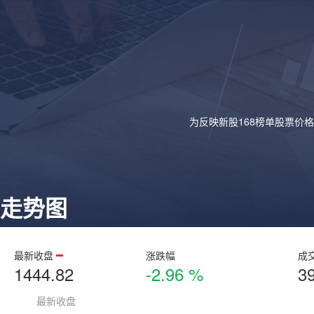
为反映新股168榜单股票价
走势图
最新收盘
涨跌幅
成
1444.82
-2.96 %
3