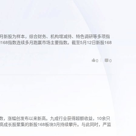
过3个月新股为样本，综合财务、机构增减持、特色调研等多项指
68指数连续多月跑赢市场主要指数。截至5月12日新股168
0
0
股指数，涨幅创发布以来新高。九成行业获得超额收益，10余只
高成长股聚集的新股168板块3月持续攀升。与此同时，严监