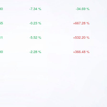
80
-7.34 %
-34.69 %
55
-0.23 %
+667.28 %
11
-5.52 %
+532.20 %
00
-2.28 %
+366.48 %