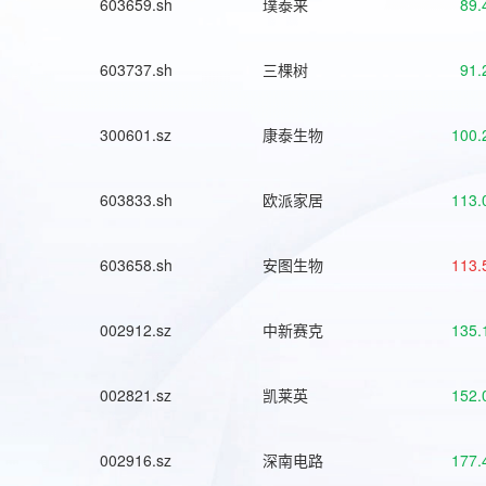
603659.sh
璞泰来
89.
603737.sh
三棵树
91.
300601.sz
康泰生物
100.
603833.sh
欧派家居
113.
603658.sh
安图生物
113.
002912.sz
中新赛克
135.
002821.sz
凯莱英
152.
002916.sz
深南电路
177.