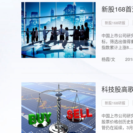
新股168
新股168研报
中国上市公司研究
标，筛选出值得重
指数累计上涨8...
杨霞/文
201
科技股高歌
新股168研报
中国上市公司研究
股票价格创历史新
管仍在延续，3月1.