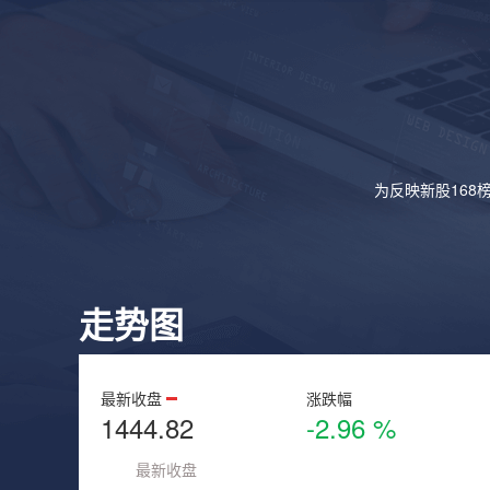
为反映新股168
走势图
最新收盘
涨跌幅
1444.82
-2.96 %