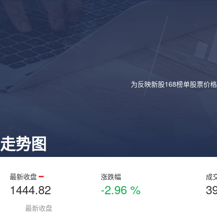
为反映新股168榜单股票价
走势图
最新收盘
涨跌幅
成
1444.82
-2.96 %
3