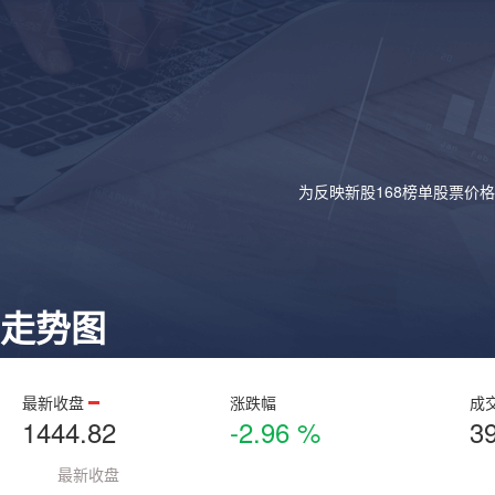
为反映新股168榜单股票价
走势图
最新收盘
涨跌幅
成
1444.82
-2.96 %
3