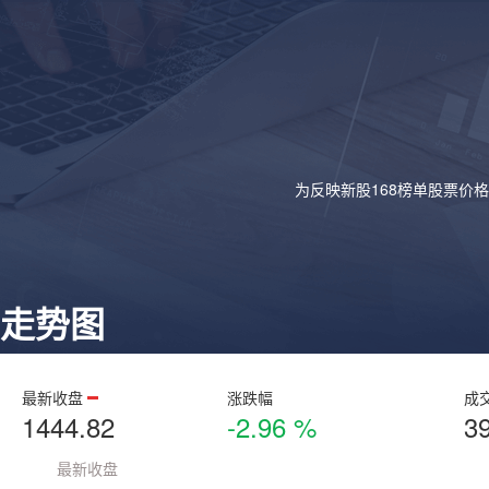
为反映新股168榜单股票价
走势图
最新收盘
涨跌幅
成
1444.82
-2.96 %
3