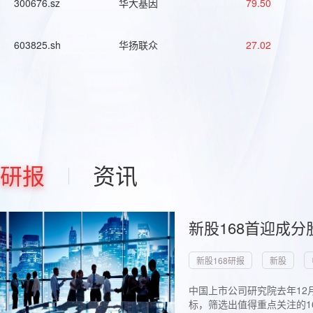
300676.sz
华大基因
79.50
603825.sh
华扬联众
27.02
研报
资讯
新股168首迎成分
新股168研报
新股
中国上市公司研究院去年12
标，筛选出值得重点关注的1