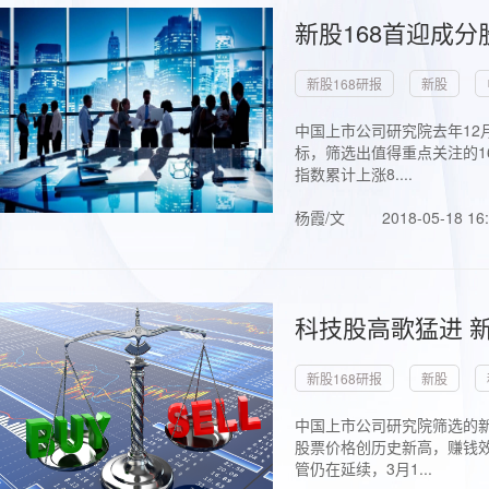
新股168首迎成分
新股168研报
新股
中国上市公司研究院去年12
标，筛选出值得重点关注的1
指数累计上涨8....
杨霞/文
2018-05-18 16
科技股高歌猛进 新
新股168研报
新股
中国上市公司研究院筛选的新
股票价格创历史新高，赚钱效
管仍在延续，3月1...