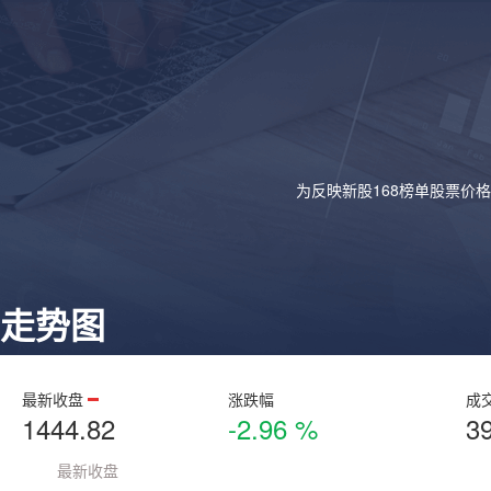
为反映新股168榜单股票价
走势图
最新收盘
涨跌幅
成
1444.82
-2.96 %
3