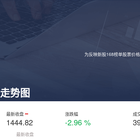
为反映新股168榜单股票价
走势图
最新收盘
涨跌幅
成
1444.82
-2.96 %
3