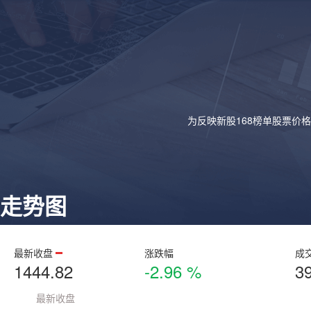
为反映新股168榜单股票价
走势图
最新收盘
涨跌幅
成
1444.82
-2.96 %
3