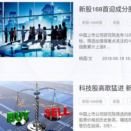
新股168首迎成分
新股168研报
新股
中国上市公司研究院去年12
标，筛选出值得重点关注的1
指数累计上涨8....
杨霞/文
2018-05-18 16
科技股高歌猛进 新
新股168研报
新股
中国上市公司研究院筛选的新
股票价格创历史新高，赚钱效
管仍在延续，3月1...