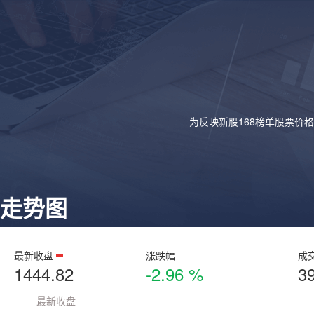
为反映新股168榜单股票价
走势图
最新收盘
涨跌幅
成
1444.82
-2.96 %
3