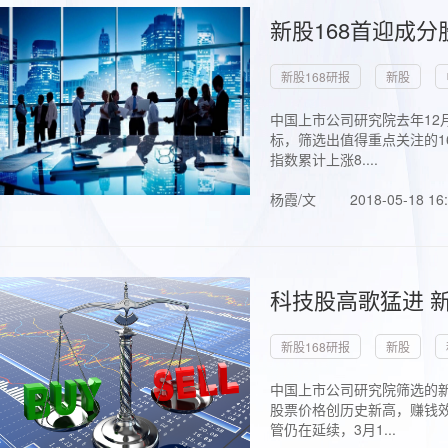
新股168首迎成分
新股168研报
新股
中国上市公司研究院去年12
标，筛选出值得重点关注的1
指数累计上涨8....
杨霞/文
2018-05-18 16
科技股高歌猛进 新
新股168研报
新股
中国上市公司研究院筛选的新
股票价格创历史新高，赚钱效
管仍在延续，3月1...