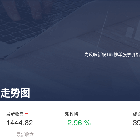
为反映新股168榜单股票价
走势图
最新收盘
涨跌幅
成
1444.82
-2.96 %
3