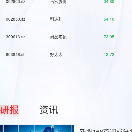
002803.sz
吉宏股份
34.80
002850.sz
科达利
54.40
300616.sz
尚品宅配
73.05
603848.sh
好太太
13.72
研报
资讯
新股168首迎成分