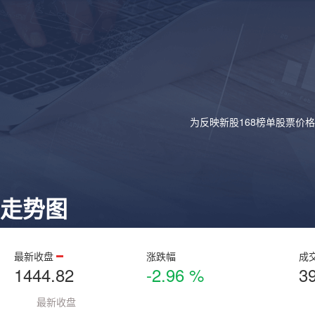
为反映新股168榜单股票价
走势图
最新收盘
涨跌幅
成
1444.82
-2.96 %
3