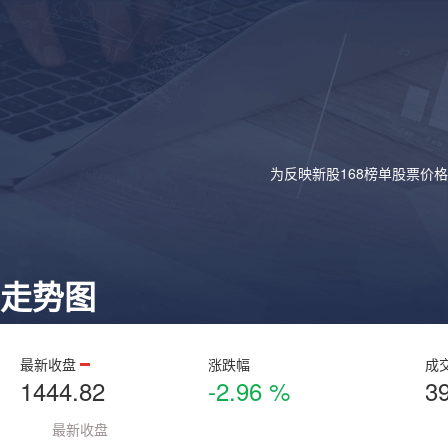
为反映新股168榜单股票价
走势图
最新收盘
涨跌幅
成
1444.82
-2.96 %
3