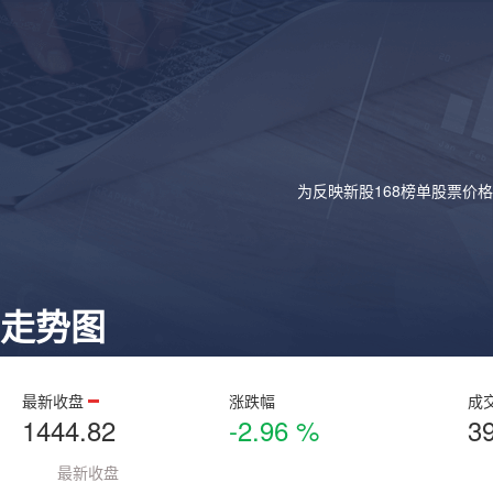
为反映新股168榜单股票价
走势图
最新收盘
涨跌幅
成
1444.82
-2.96 %
3