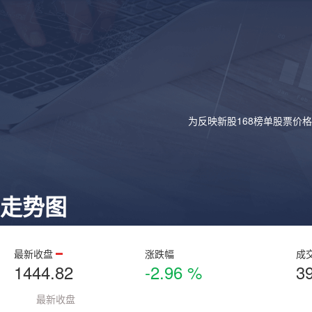
为反映新股168榜单股票价
走势图
最新收盘
涨跌幅
成
1444.82
-2.96 %
3