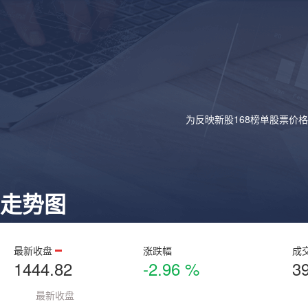
为反映新股168榜单股票价
走势图
最新收盘
涨跌幅
成
1444.82
-2.96 %
3