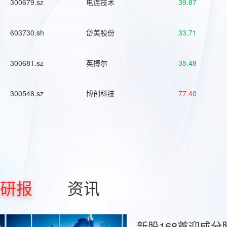
300679.sz
电连技术
39.87
603730.sh
岱美股份
33.71
300681.sz
英搏尔
35.48
300548.sz
博创科技
77.40
研报
资讯
新股168首迎成分