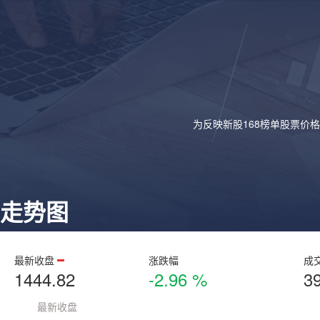
为反映新股168榜单股票价
走势图
最新收盘
涨跌幅
成
1444.82
-2.96 %
3